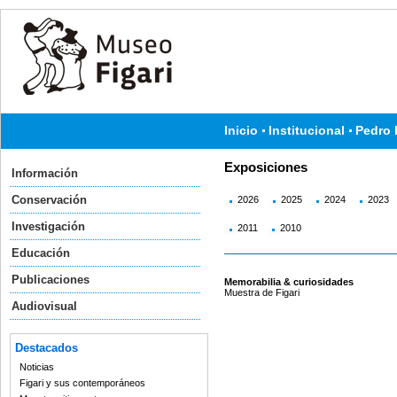
Inicio
Institucional
Pedro 
Exposiciones
Información
Conservación
2026
2025
2024
2023
Investigación
2011
2010
Educación
Publicaciones
Memorabilia & curiosidades
Muestra de Figari
Audiovisual
Destacados
Noticias
Figari y sus contemporáneos