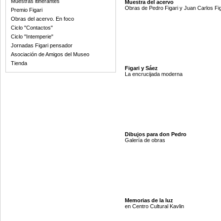
Muestras itinerantes
Muestra del acervo
Obras de Pedro Figari y Juan Carlos Fig
Premio Figari
Obras del acervo. En foco
Ciclo "Contactos"
Ciclo "Intemperie"
Jornadas Figari pensador
Asociación de Amigos del Museo
Tienda
Figari y Sáez
La encrucijada moderna
Dibujos para don Pedro
Galería de obras
Memorias de la luz
en Centro Cultural Kavlin