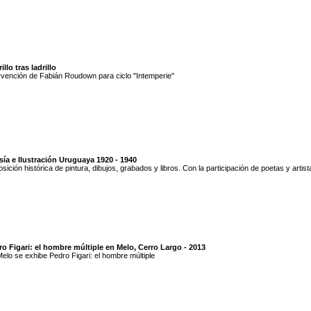
illo tras ladrillo
rvención de Fabián Roudown para ciclo "Intemperie"
ía e Ilustración Uruguaya 1920 - 1940
sición histórica de pintura, dibujos, grabados y libros. Con la participación de poetas y artist
o Figari: el hombre múltiple en Melo, Cerro Largo - 2013
elo se exhibe Pedro Figari: el hombre múltiple