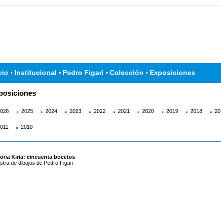
cio
Institucional
Pedro Figari
Colección
Exposiciones
posiciones
026
2025
2024
2023
2022
2021
2020
2019
2018
20
011
2010
oria Kiria: cincuenta bocetos
tra de dibujos de Pedro Figari