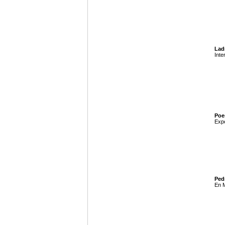
Ladr
Inte
Poes
Expo
Pedr
En M