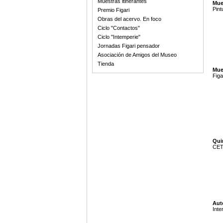
Muestras itinerantes
Mue
Pint
Premio Figari
Obras del acervo. En foco
Ciclo "Contactos"
Ciclo "Intemperie"
Jornadas Figari pensador
Asociación de Amigos del Museo
Tienda
Mue
Figa
Quin
CETU
Aut
Inte