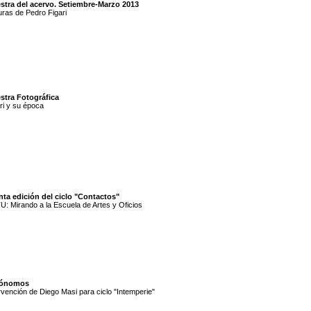
stra del acervo. Setiembre-Marzo 2013
uras de Pedro Figari
stra Fotográfica
ri y su época
ta edición del ciclo "Contactos"
: Mirando a la Escuela de Artes y Oficios
ónomos
rvención de Diego Masi para ciclo "Intemperie"