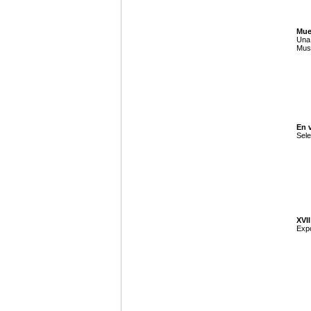
Mue
Una 
Muse
En 
Sele
XVI
Expo