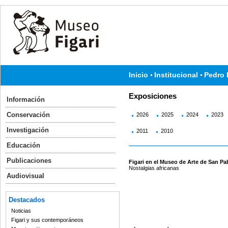
Inicio
Institucional
Pedro 
Exposiciones
Información
Conservación
2026
2025
2024
2023
Investigación
2011
2010
Educación
Publicaciones
Figari en el Museo de Arte de San Pa
Nostalgias africanas
Audiovisual
Destacados
Noticias
Figari y sus contemporáneos