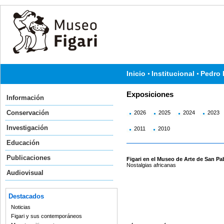
Inicio
Institucional
Pedro 
Exposiciones
Información
Conservación
2026
2025
2024
2023
Investigación
2011
2010
Educación
Publicaciones
Figari en el Museo de Arte de San Pa
Nostalgias africanas
Audiovisual
Destacados
Noticias
Figari y sus contemporáneos