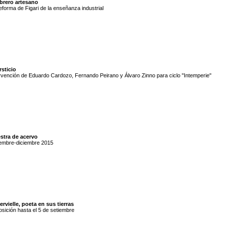
obrero artesano
eforma de Figari de la enseñanza industrial
rsticio
rvención de Eduardo Cardozo, Fernando Peirano y Álvaro Zinno para ciclo "Intemperie"
stra de acervo
embre-diciembre 2015
rvielle, poeta en sus tierras
sición hasta el 5 de setiembre