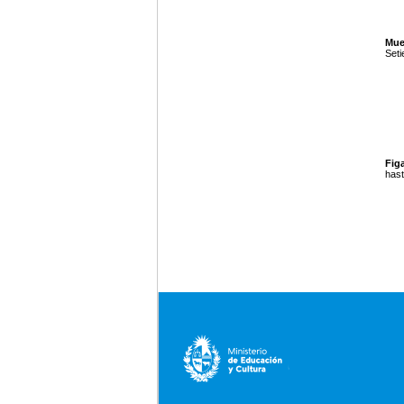
Mue
Seti
Figa
hast