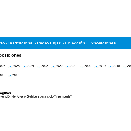
cio
Institucional
Pedro Figari
Colección
Exposiciones
posiciones
026
2025
2024
2023
2022
2021
2020
2019
2018
20
011
2010
oglifos
rvención de Álvaro Gelabert para ciclo "Intemperie"