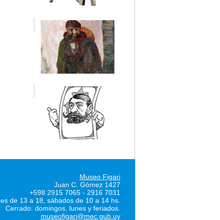
Museo Figari
Juan C. Gómez 1427
+598 2915 7065 - 2916 7031
nes de 13 a 18, sábados de 10 a 14 hs.
Cerrado: domingos, lunes y feriados.
museofigari@mec.gub.uy