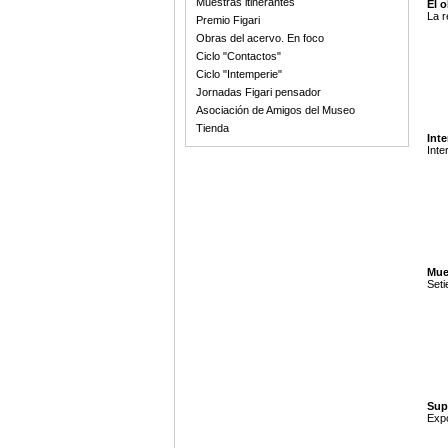
Muestras itinerantes
El 
La r
Premio Figari
Obras del acervo. En foco
Ciclo "Contactos"
Ciclo "Intemperie"
Jornadas Figari pensador
Asociación de Amigos del Museo
Tienda
Inte
Inte
Mue
Seti
Supe
Expo