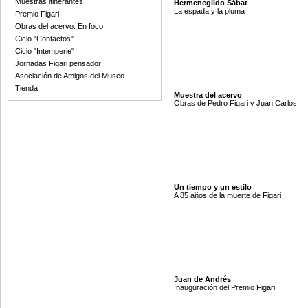
Muestras itinerantes
Hermenegildo Sábat
La espada y la pluma
Premio Figari
Obras del acervo. En foco
Ciclo "Contactos"
Ciclo "Intemperie"
Jornadas Figari pensador
Asociación de Amigos del Museo
Tienda
Muestra del acervo
Obras de Pedro Figari y Juan Carlos
Un tiempo y un estilo
A 85 años de la muerte de Figari
Juan de Andrés
Inauguración del Premio Figari