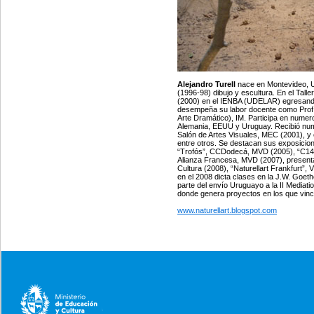
Alejandro Turell
nace en Montevideo, U
(1996-98) dibujo y escultura. En el Tall
(2000) en el IENBA (UDELAR) egresando 
desempeña su labor docente como Prof
Arte Dramático), IM. Participa en numer
Alemania, EEUU y Uruguay. Recibió nume
Salón de Artes Visuales, MEC (2001), y 
entre otros. Se destacan sus exposicione
“Trofós”, CCDodecá, MVD (2005), “C14” 
Alianza Francesa, MVD (2007), presenta
Cultura (2008), “Naturellart Frankfurt”,
en el 2008 dicta clases en la J.W. Goet
parte del envío Uruguayo a la II Mediat
donde genera proyectos en los que vincu
www.naturellart.blogspot.com