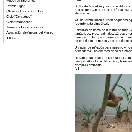
Muestras itinerantes
Premio Figari
Su libertad creativa y sus posibilidades
(oficio) generan un legítimo vínculo hac
Obras del acervo. En foco
identitarias.
Ciclo "Contactos"
Así de forma lúdica surgen pequeñas fi
Ciclo "Intemperie"
(coordenada simbólica).
Jornadas Figari pensador
Criaturas en barro de nuestro pasado 
Asociación de Amigos del Museo
fantásticas, proto-animales, aéreos y te
humano. El Tiempo se transforma en u
Tienda
en un mismo momento y en un mismo lu
Un lugar de reflexión para nuestro víncu
ecosistema”, un cosmos de seres mode
Diorama que quedará expuesto a las din
geografía/topología del terreno, la veget
siempre cambiante.
A.T.