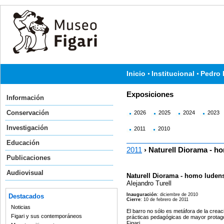
Inicio
Institucional
Pedro 
Exposiciones
Información
Conservación
2026
2025
2024
2023
Investigación
2011
2010
Educación
2011
› Naturell Diorama - h
Publicaciones
Audiovisual
Naturell Diorama - homo luden
Alejandro Turell
Inauguración
: diciembre de 2010
Destacados
Cierre
: 10 de febrero de 2011
Noticias
El barro no sólo es metáfora de la creac
Figari y sus contemporáneos
prácticas pedagógicas de mayor protago
Figari.