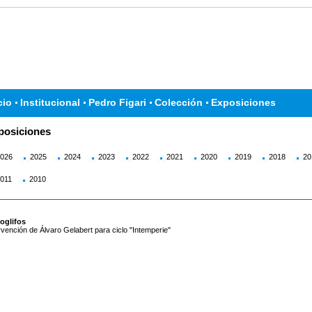
cio
Institucional
Pedro Figari
Colección
Exposiciones
posiciones
026
2025
2024
2023
2022
2021
2020
2019
2018
20
011
2010
oglifos
rvención de Álvaro Gelabert para ciclo "Intemperie"