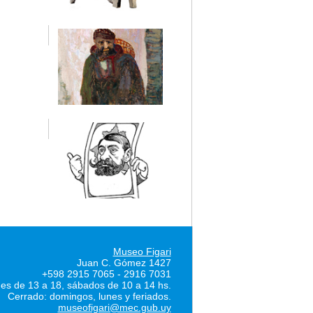
Museo Figari
Juan C. Gómez 1427
+598 2915 7065 - 2916 7031
nes de 13 a 18, sábados de 10 a 14 hs.
Cerrado: domingos, lunes y feriados.
museofigari@mec.gub.uy