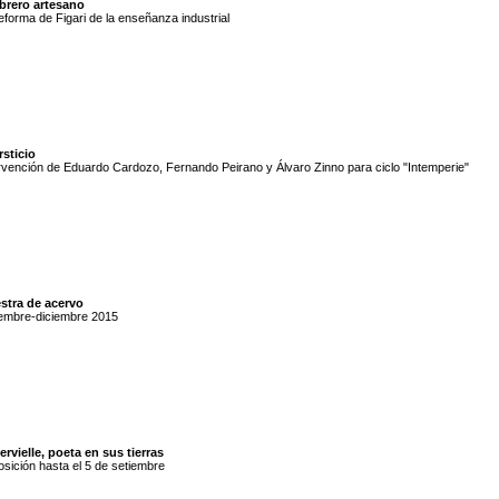
obrero artesano
eforma de Figari de la enseñanza industrial
rsticio
rvención de Eduardo Cardozo, Fernando Peirano y Álvaro Zinno para ciclo "Intemperie"
stra de acervo
embre-diciembre 2015
rvielle, poeta en sus tierras
sición hasta el 5 de setiembre