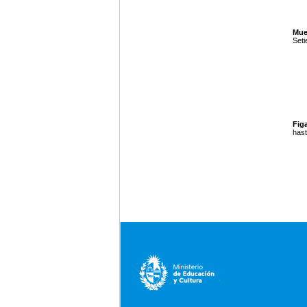
Mue
Seti
Figa
hast