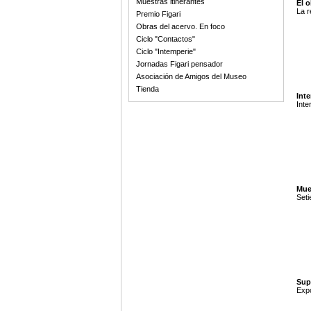
Muestras itinerantes
El 
La r
Premio Figari
Obras del acervo. En foco
Ciclo "Contactos"
Ciclo "Intemperie"
Jornadas Figari pensador
Asociación de Amigos del Museo
Tienda
Inte
Inte
Mue
Seti
Supe
Expo