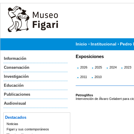
Inicio
Institucional
Pedro 
Exposiciones
Información
Conservación
2026
2025
2024
2023
Investigación
2011
2010
Educación
Publicaciones
Petroglifos
Intervención de Álvaro Gelabert para cic
Audiovisual
Destacados
Noticias
Figari y sus contemporáneos