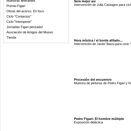
Muestras itinerantes
Será mejor así
Intervención de Julia Castagno para cicl
Premio Figari
Obras del acervo. En foco
Ciclo "Contactos"
Ciclo "Intemperie"
Jornadas Figari pensador
Asociación de Amigos del Museo
Tienda
Hora mística / el borde afilado...
Intervención de Javier Bassi para ciclo 
Procesión del encuentro
Muestra de pinturas de Pedro Figari y f
Pedro Figari: El hombre múltiple
Exposición didáctica