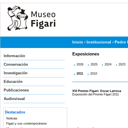
Inicio
Institucional
Pedro 
Exposiciones
Información
Conservación
2026
2025
2024
2023
Investigación
2011
2010
Educación
Publicaciones
XVI Premio Figari: Oscar Larroca
Exposición del Premio Figari 2011
Audiovisual
Destacados
Noticias
Figari y sus contemporáneos