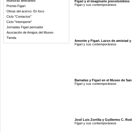
Muestras itinerantes
Figari y el imaginario precolombino
Figari y sus contemporáneos
Premio Figari
Obras del acervo. En foco
Ciclo "Contactos"
Ciclo "Intemperie"
Jornadas Figari pensador
Asociación de Amigos del Museo
Tienda
Amorim y Figari. Lazos de amistad y 
Figari y sus contemporáneos
Barradas y Figari en el Museo de Sa
Figari y sus contemporáneos
José Luis Zorrilla y Guillermo C. Rod
Figari y sus contemporáneos