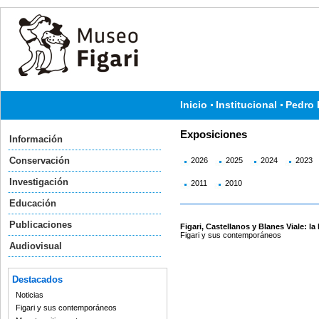
Inicio
Institucional
Pedro 
Exposiciones
Información
Conservación
2026
2025
2024
2023
Investigación
2011
2010
Educación
Publicaciones
Figari, Castellanos y Blanes Viale: l
Figari y sus contemporáneos
Audiovisual
Destacados
Noticias
Figari y sus contemporáneos