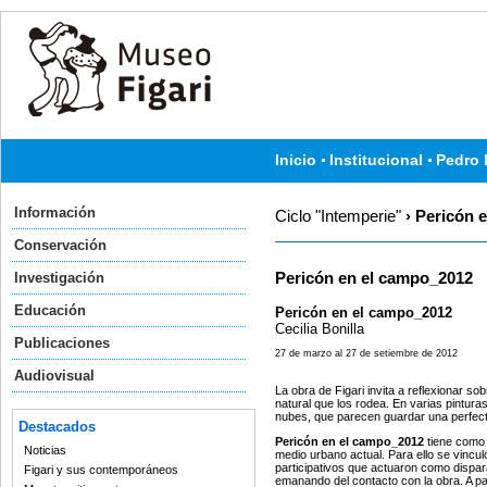
Inicio
Institucional
Pedro 
Información
Ciclo "Intemperie"
› Pericón 
Conservación
Investigación
Pericón en el campo_2012
Educación
Pericón en el campo_2012
Cecilia Bonilla
Publicaciones
27 de marzo al 27 de setiembre de 2012
Audiovisual
La obra de Figari invita a reflexionar s
natural que los rodea. En varias pintu
nubes, que parecen guardar una perfect
Destacados
Pericón en el campo_2012
tiene como i
Noticias
medio urbano actual. Para ello se vincul
participativos que actuaron como dispa
Figari y sus contemporáneos
emanando del contacto con la obra. A pa