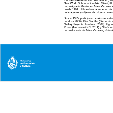
Cecilia Bonilla
nace en Montevideo, inic
New World School of the Arts, Miami, Fl
un postgrado Master en Artes Visuales e
desde 1999. Utilizando una variedad de m
de imágenes y objetos de origen comercia
Desde 1995, participa en varias muestra
Londres 2006), Pilot 3 at the (Bienal de
Gallery Projects, Londres , 2009), Figure
Rover (Nurtureart N.Y. 2011) y She’s in
como docente de Artes Visuales, Video Ar