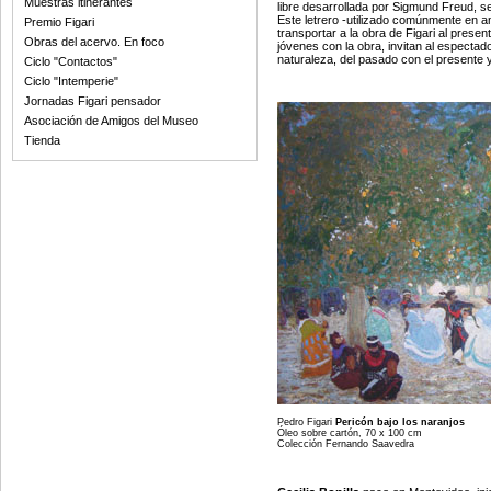
Muestras itinerantes
libre desarrollada por Sigmund Freud, se
Este letrero -utilizado comúnmente en a
Premio Figari
transportar a la obra de Figari al presen
Obras del acervo. En foco
jóvenes con la obra, invitan al espectado
naturaleza, del pasado con el presente y
Ciclo "Contactos"
Ciclo "Intemperie"
Jornadas Figari pensador
Asociación de Amigos del Museo
Tienda
Pedro Figari
Pericón bajo los naranjos
Óleo sobre cartón, 70 x 100 cm
Colección Fernando Saavedra