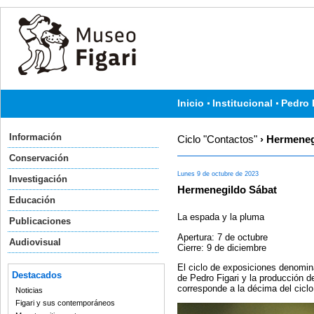
Inicio
Institucional
Pedro 
Información
Ciclo "Contactos"
› Hermeneg
Conservación
Lunes 9 de octubre de 2023
Investigación
Hermenegildo Sábat
Educación
La espada y la pluma
Publicaciones
Apertura: 7 de octubre
Audiovisual
Cierre: 9 de diciembre
El ciclo de exposiciones denomin
Destacados
de Pedro Figari y la producción d
corresponde a la décima del cicl
Noticias
Figari y sus contemporáneos