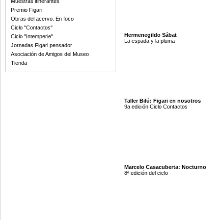
Muestras itinerantes
Premio Figari
Obras del acervo. En foco
Ciclo "Contactos"
Hermenegildo Sábat
Ciclo "Intemperie"
La espada y la pluma
Jornadas Figari pensador
Asociación de Amigos del Museo
Tienda
Taller Bilú: Figari en nosotros
9a edición Ciclo Contactos
Marcelo Casacuberta: Nocturno
8ª edición del ciclo