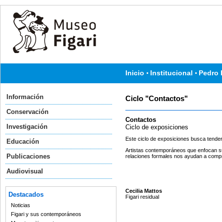
Inicio
Institucional
Pedro 
Información
Ciclo "Contactos"
Conservación
Contactos
Investigación
Ciclo de exposiciones
Este ciclo de exposiciones busca tender l
Educación
Artistas contemporáneos que enfocan su 
Publicaciones
relaciones formales nos ayudan a compre
Audiovisual
Cecilia Mattos
Destacados
Figari residual
Noticias
Figari y sus contemporáneos