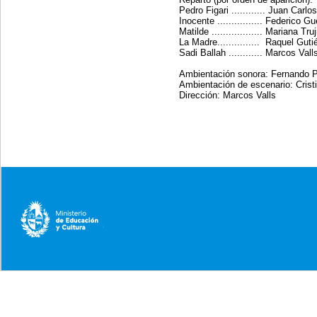
Pedro Figari ............ Juan Carl
Inocente ................ Federico Gu
Matilde .................. Mariana Truj
La Madre............... Raquel Guti
Sadi Ballah ............ Marcos Vall
Ambientación sonora: Fernando P
Ambientación de escenario: Crist
Dirección: Marcos Valls