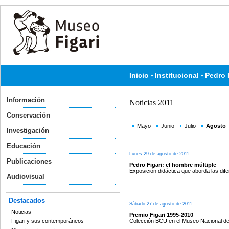
Inicio
Institucional
Pedro 
Información
Noticias 2011
Conservación
Mayo
Junio
Julio
Agosto
Investigación
Educación
Lunes 29 de agosto de 2011
Publicaciones
Pedro Figari: el hombre múltiple
Exposición didáctica que aborda las dif
Audiovisual
Destacados
Sábado 27 de agosto de 2011
Noticias
Premio Figari 1995-2010
Colección BCU en el Museo Nacional de 
Figari y sus contemporáneos