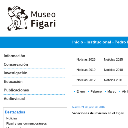
Inicio
Institucional
Pedro 
Información
Noticias 2026
Noticias 2025
Conservación
Noticias 2019
Noticias 2018
Investigación
Noticias 2012
Noticias 2011
Educación
Publicaciones
Enero
Febrero
Marzo
Abril
Audiovisual
Martes 21 de junio de 2016
Destacados
Vacaciones de invierno en el Figari
Noticias
Figari y sus contemporáneos