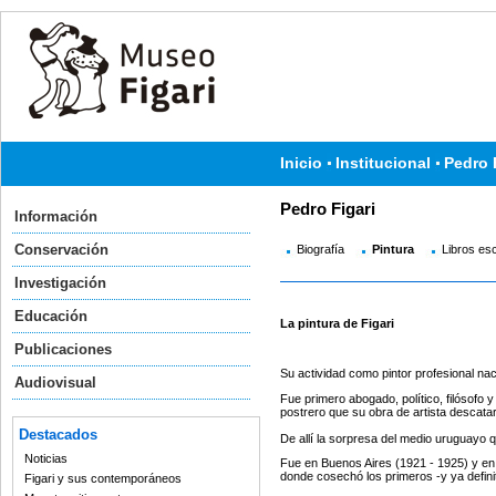
Inicio
Institucional
Pedro 
Pedro Figari
Información
Conservación
Biografía
Pintura
Libros esc
Investigación
Educación
La pintura de Figari
Publicaciones
Su actividad como pintor profesional
na
Audiovisual
Fue primero abogado, político, filósofo 
postrero que su obra de artista descata
Destacados
De allí la sorpresa del medio uruguayo
Noticias
Fue en
Buenos Aires
(
1921
-
1925
) y e
donde cosechó los primeros -y ya defini
Figari y sus contemporáneos