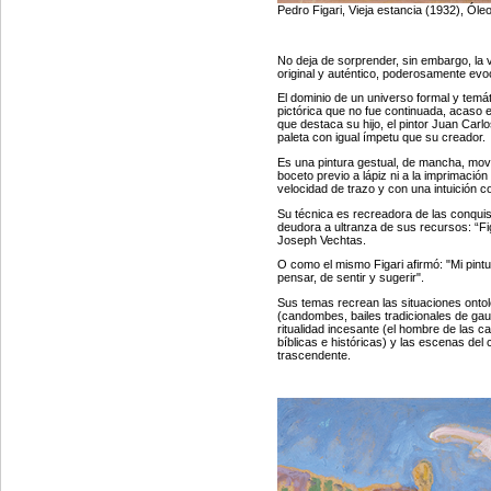
Pedro Figari,
Vieja estancia (1932),
Óleo
No deja de sorprender, sin embargo, la v
original y auténtico, poderosamente evo
El dominio de un universo formal y temát
pictórica que no fue continuada, acaso 
que destaca su hijo, el pintor Juan Car
paleta con igual ímpetu que su creador.
Es una pintura gestual, de mancha, movi
boceto previo a lápiz ni a la imprimació
velocidad de trazo y con una intuición c
Su técnica es recreadora de las conquis
deudora a ultranza de sus recursos: “Fi
Joseph Vechtas.
O como el mismo Figari afirmó:
"Mi pint
pensar, de sentir y sugerir"
.
Sus temas recrean las situaciones ontoló
(candombes, bailes tradicionales de gauc
ritualidad incesante (el hombre de las c
bíblicas e históricas) y las escenas de
trascendente.