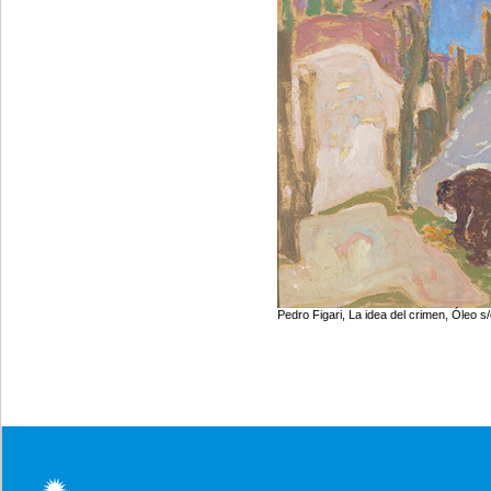
Pedro Figari,
La idea del crimen,
Óleo s/