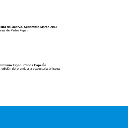
stra del acervo. Setiembre-Marzo 2013
uras de Pedro Figari
I Premio Figari: Carlos Capelán
I edición del premio a la trayectoria artística