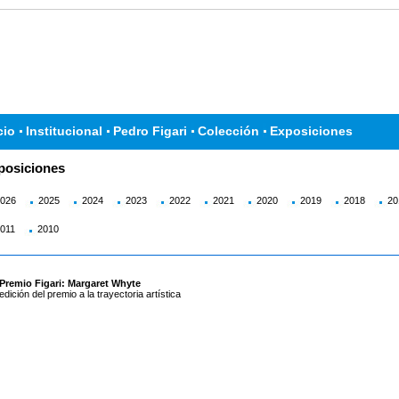
cio
Institucional
Pedro Figari
Colección
Exposiciones
posiciones
026
2025
2024
2023
2022
2021
2020
2019
2018
20
011
2010
 Premio Figari: Margaret Whyte
edición del premio a la trayectoria artística