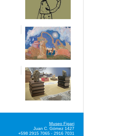
Museo Figari
Juan C. Gómez 1427
+598 2915 7065 - 2916 7031