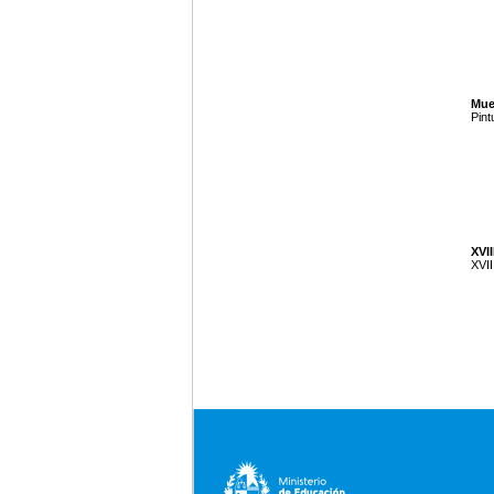
Mue
Pint
XVII
XVII