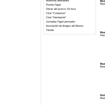
Muestras itinerantes
Mue
Mues
Premio Figari
Obras del acervo. En foco
Ciclo "Contactos"
Ciclo "Intemperie"
Jornadas Figari pensador
Asociación de Amigos del Museo
Tienda
Mue
Hast
Mues
Mues
Hist
Mues