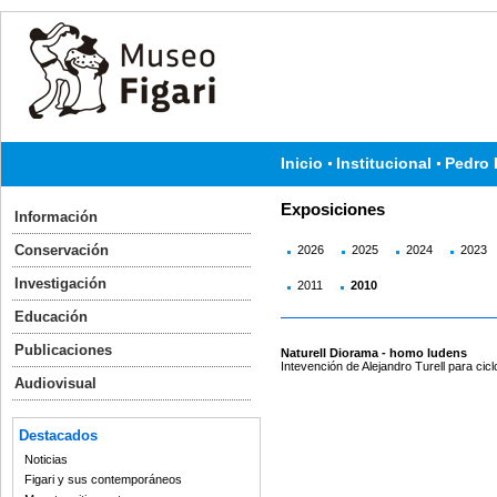
Inicio
Institucional
Pedro 
Exposiciones
Información
Conservación
2026
2025
2024
2023
Investigación
2011
2010
Educación
Publicaciones
Naturell Diorama - homo ludens
Intevención de Alejandro Turell para cicl
Audiovisual
Destacados
Noticias
Figari y sus contemporáneos