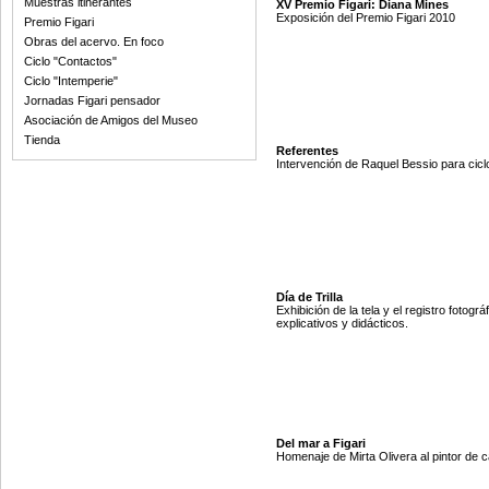
Muestras itinerantes
XV Premio Figari: Diana Mines
Exposición del Premio Figari 2010
Premio Figari
Obras del acervo. En foco
Ciclo "Contactos"
Ciclo "Intemperie"
Jornadas Figari pensador
Asociación de Amigos del Museo
Tienda
Referentes
Intervención de Raquel Bessio para cicl
Día de Trilla
Exhibición de la tela y el registro fotogr
explicativos y didácticos.
Del mar a Figari
Homenaje de Mirta Olivera al pintor de