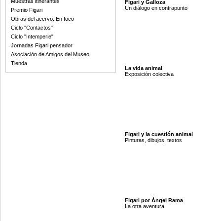
Muestras itinerantes
Figari y Galloza
Un diálogo en contrapunto
Premio Figari
Obras del acervo. En foco
Ciclo "Contactos"
Ciclo "Intemperie"
Jornadas Figari pensador
Asociación de Amigos del Museo
Tienda
La vida animal
Exposición colectiva
Figari y la cuestión animal
Pinturas, dibujos, textos
Figari por Ángel Rama
La otra aventura