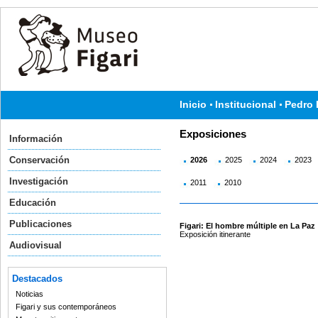
Inicio
Institucional
Pedro 
Exposiciones
Información
Conservación
2026
2025
2024
2023
Investigación
2011
2010
Educación
Publicaciones
Figari: El hombre múltiple en La Paz
Exposición itinerante
Audiovisual
Destacados
Noticias
Figari y sus contemporáneos