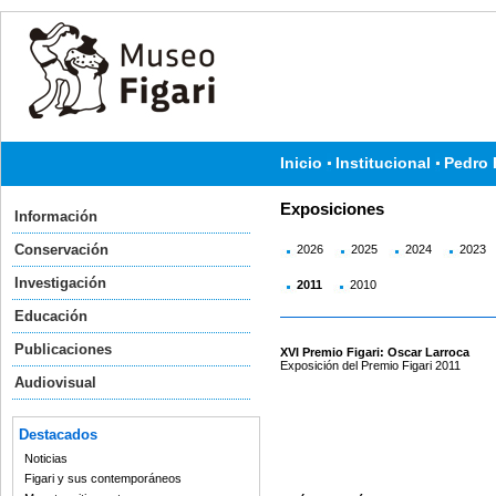
Inicio
Institucional
Pedro 
Exposiciones
Información
Conservación
2026
2025
2024
2023
Investigación
2011
2010
Educación
Publicaciones
XVI Premio Figari: Oscar Larroca
Exposición del Premio Figari 2011
Audiovisual
Destacados
Noticias
Figari y sus contemporáneos