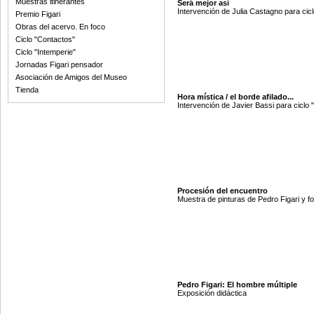
Muestras itinerantes
Será mejor así
Intervención de Julia Castagno para cicl
Premio Figari
Obras del acervo. En foco
Ciclo "Contactos"
Ciclo "Intemperie"
Jornadas Figari pensador
Asociación de Amigos del Museo
Tienda
Hora mística / el borde afilado...
Intervención de Javier Bassi para ciclo 
Procesión del encuentro
Muestra de pinturas de Pedro Figari y f
Pedro Figari: El hombre múltiple
Exposición didáctica