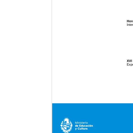
Hora
Inte
XVI 
Expo