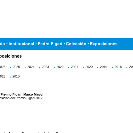
cio
Institucional
Pedro Figari
Colección
Exposiciones
posiciones
026
2025
2024
2023
2022
2021
2020
2019
2018
20
011
2010
I Premio Figari: Marco Maggi
sición del Premio Figari 2012