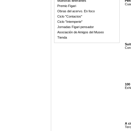
Muestras itinerantes
Pen
Cuar
Premio Figari
Obras del acervo. En foco
Ciclo "Contactos"
Ciclo "Intemperie"
Jornadas Figari pensador
Asociación de Amigos del Museo
Tienda
Suit
Con 
100 
Exhi
A ci
Terc