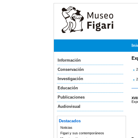
Ini
Ex
Información
Conservación
2
Investigación
2
Educación
Publicaciones
XVI
Expo
Audiovisual
Destacados
Noticias
Figari y sus contemporáneos