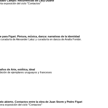
sado Campo: Recurrencias de Lacy Duarte
ta exposición del ciclo "Contactos"
e para Figari. Pintura, música, danza: narrativas de la identidad
curaduría de Alexander Laluz y curaduría en danza de Analía Fontán.
años de Arte, estética, ideal
bición de ejemplares uruguayos y franceses
elo abierto. Contactos entre la obra de Juan Storm y Pedro Figari
era exposición del ciclo "Contactos"