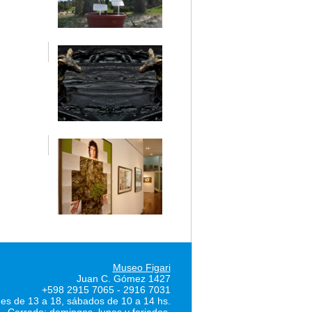
Museo Figari
Juan C. Gómez 1427
+598 2915 7065 - 2916 7031
nes de 13 a 18, sábados de 10 a 14 hs.