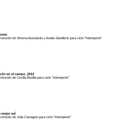
inete
rvención de Ximena Ayestarán y Analía Sandleris para ciclo "Intemperie"
icón en el campo_2012
rvención de Cecilia Bonilla para ciclo "Intemperie"
 mejor así
rvención de Julia Castagno para ciclo "Intemperie"