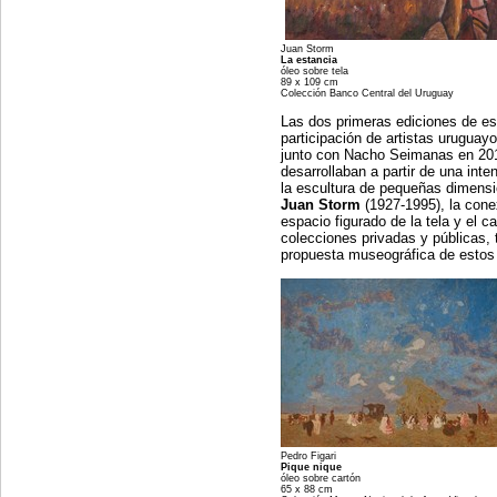
Juan Storm
La estancia
óleo sobre tela
89 x 109 cm
Colección Banco Central del Uruguay
Las dos primeras ediciones de es
participación de artistas uruguay
junto con Nacho Seimanas en 2011
desarrollaban a partir de una int
la escultura de pequeñas dimensio
Juan Storm
(1927-1995), la conex
espacio figurado de la tela y el 
colecciones privadas y públicas,
propuesta museográfica de estos 
Pedro Figari Ju
Pique nique L
óleo sobre cartón ól
65 x 88 cm 77