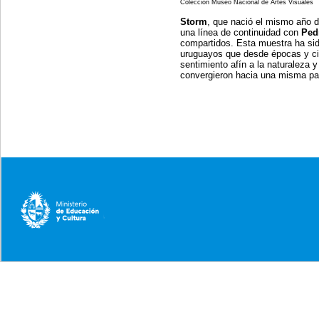
Colección Museo Nacional de Artes Visua
Storm
, que nació el mismo año d
una línea de continuidad con
Ped
compartidos. Esta muestra ha si
uruguayos que desde épocas y cir
sentimiento afín a la naturaleza y
convergieron hacia una misma pas