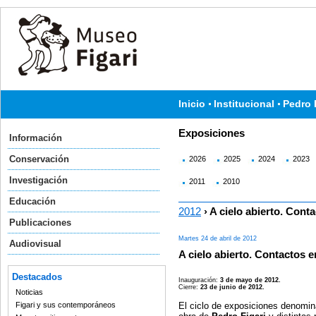
Inicio
Institucional
Pedro 
Exposiciones
Información
Conservación
2026
2025
2024
2023
Investigación
2011
2010
Educación
2012
› A cielo abierto. Cont
Publicaciones
Martes 24 de abril de 2012
Audiovisual
A cielo abierto. Contactos e
Destacados
Inauguración:
3 de mayo de 2012.
Cierre:
23 de junio de 2012.
Noticias
El ciclo de exposiciones denomi
Figari y sus contemporáneos