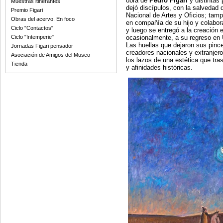
obra de
Pedro Figari
y distintas 
Muestras itinerantes
dejó discípulos, con la salvedad 
Premio Figari
Nacional de Artes y Oficios; tamp
Obras del acervo. En foco
en compañía de su hijo y colabora
Ciclo "Contactos"
y luego se entregó a la creación e
ocasionalmente, a su regreso en 
Ciclo "Intemperie"
Las huellas que dejaron sus pinc
Jornadas Figari pensador
creadores nacionales y extranjeros
Asociación de Amigos del Museo
los lazos de una estética que tras
Tienda
y afinidades históricas.