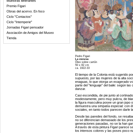
Muestras itinerantes
Premio Figari
Obras del acervo. En foco
Ciclo "Contactos"
Ciclo "Intemperie"
Jornadas Figari pensador
Asociación de Amigos del Museo
Tienda
Pedro Figari
La excusa
Óleo sobre cartón
50 x 82 cm
ca. 1922-33
El tiempo de la Colonia está sugerido por
supuesto, por las mujeres de la alta soc
enaguas, lo que otorga un exagerado v
parte del “lenguaje” del baile: según las
danzar.
Casi escondida, de pie junto al cortinado
modestamente, pero muy pulcra, de blanc
la figura masculina posee un gran jopo o
demuestra una simpatía especial: con él q
sociales, en tanto todos parecen darle la
Desde las paredes del fondo, se resalta
no se diferencian demasiado de los pres
generaciones pasadas, no se la han gan
A través de esta pintura Figari parece s
los intensos colores y las poses poco 