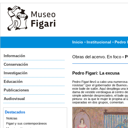
Inicio
Institucional
Pedro 
Información
Obras del acervo. En foco
› P
Conservación
Investigación
Pedro Figari: La excusa
Educación
Pedro Figari llevó a cabo una numerosa 
rosistas” (por el gobernador de Buenos 
este baile de salón. Aquí despliega una 
Publicaciones
dama de vestido verdeagua al centro de
simple ademán despreciativo, el baile que
Audiovisual
pintura- es la que le mujer le propina a
separadas en dos grupos, comentan.
Destacados
Noticias
Figari y sus contemporáneos