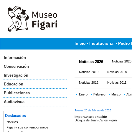
Inicio
Institucional
Pedro 
Información
Noticias 2026
Noticias 2025
Conservación
Noticias 2019
Noticias 2018
Investigación
Noticias 2012
Noticias 2011
Educación
Publicaciones
Enero
Febrero
Marzo
Abri
Audiovisual
Jueves 26 de febrero de 2026
Destacados
Importante donación
Dibujos de Juan Carlos Figari
Noticias
Figari y sus contemporáneos