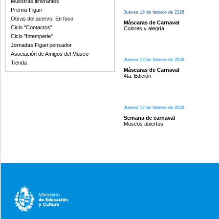
Muestras itinerantes
Premio Figari
Jueves 19 de febrero de 2026
Obras del acervo. En foco
Máscaras de Carnaval
Ciclo "Contactos"
Colores y alegría
Ciclo "Intemperie"
Jornadas Figari pensador
Asociación de Amigos del Museo
Jueves 12 de febrero de 2026
Tienda
Máscaras de Carnaval
4ta. Edición
Jueves 12 de febrero de 2026
Semana de carnaval
Museos abiertos