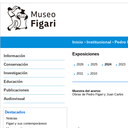
Inicio
Institucional
Pedro 
Exposiciones
Información
Conservación
2026
2025
2024
2023
Investigación
2011
2010
Educación
Publicaciones
Muestra del acervo
Obras de Pedro Figari y Juan Carlos
Audiovisual
Destacados
Noticias
Figari y sus contemporáneos