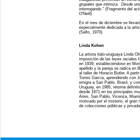
grupales que intimiza. Desde una
interrogando."
(Fragmento del act
O'Neill)
En el mes de diciembre se llevar
especialmente dedicada a la arti
(Salto, 1970).
Linda Kohen
La artista italo-uruguaya Linda Ol
imposición de las leyes raciales f
en 1939, estableciéndose en Mon
apellido y la pareja se radica en 
al taller de Horacio Butler. A par
Torres García, aprendiendo con J
emigra a San Pablo, Brasil, y con
Uruguay, en 1985, retorna defini
desde 1971 en los principales m
Aires, San Pablo, Vicenza, Miami
motivado por el misterio, el gran 
de colecciones públicas y privada