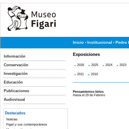
Inicio
Institucional
Pedro 
Exposiciones
Información
Conservación
2026
2025
2024
2023
Investigación
2011
2010
Educación
Publicaciones
Pensamientos kirios
Hasta el 29 de Febrero
Audiovisual
Destacados
Noticias
Figari y sus contemporáneos