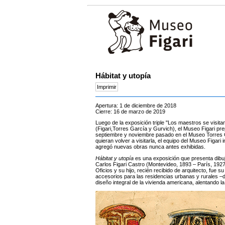
Hábitat y utopía
Apertura: 1 de diciembre de 2018
Cierre: 16 de marzo de 2019
Luego de la exposición triple "Los maestros se visit
(Figari,Torres García y Gurvich), el Museo Figari pr
septiembre y noviembre pasado en el Museo Torres Ga
quieran volver a visitarla, el equipo del Museo Figari
agregó nuevas obras nunca antes exhibidas.
Hábitat y utopía
es una exposición que presenta dibuj
Carlos Figari Castro (Montevideo, 1893 – París, 1927)
Oficios y su hijo, recién recibido de arquitecto, fue
accesorios para las residencias urbanas y rurales –di
diseño integral de la vivienda americana, alentando