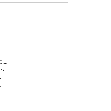
eo
 entre
ro
s– y
an
y
un
.