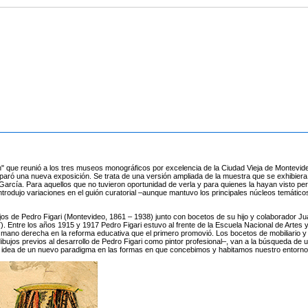
an" que reunió a los tres museos monográficos por excelencia de la Ciudad Vieja de Montevid
eparó una nueva exposición. Se trata de una versión ampliada de la muestra que se exhibiera
rcía. Para aquellos que no tuvieron oportunidad de verla y para quienes la hayan visto pe
 introdujo variaciones en el guión curatorial –aunque mantuvo los principales núcleos temático
os de Pedro Figari (Montevideo, 1861 – 1938) junto con bocetos de su hijo y colaborador Ju
. Entre los años 1915 y 1917 Pedro Figari estuvo al frente de la Escuela Nacional de Artes 
 su mano derecha en la reforma educativa que el primero promovió. Los bocetos de mobiliario y
bujos previos al desarrollo de Pedro Figari como pintor profesional­–, van a la búsqueda de 
 la idea de un nuevo paradigma en las formas en que concebimos y habitamos nuestro entorno