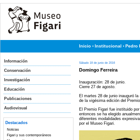
Inicio
Institucional
Pedro 
Información
Sábado 18 de junio de 2016
Domingo Ferreira
Conservación
Investigación
Inauguración: 28 de junio.
Cierre 27 de agosto.
Educación
El martes 28 de junio inauguró la
Publicaciones
de la vigésima edición del Premio
Audiovisual
El Premio Figari fue instituido p
entonces se ha elegido anualment
diferentes modalidades expresivas
Destacados
por el Museo Figari.
Noticias
Figari y sus contemporáneos