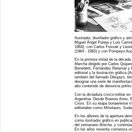
Ilustrador, diseñador gráfico y a
Miguel Ángel Pareja y Luis Camni
1964), con Carlos Fossati y Leon
(1964 - 1965) y con Pompeyo Audi
En la primera mitad de la década
Marcha
dirigido por Carlos Quija
Benedetti, Fernández Retamar y 
editorial y la ilustración gráfica 
también del llamado Dibujazo, tér
designar una serie de manifestaci
alto contenido de denuncia políti
Con la dictadura cívico-militar e
Argentina. Desde Buenos Aires, Ed
Crisis
. En su etapa bonaerense tr
editoriales como
Minotauro
,
Suda
En los albores de la apertura de
como ilustrador gráfico en publi
del semanario
Brecha
, y continú
En los años noventa comienza un