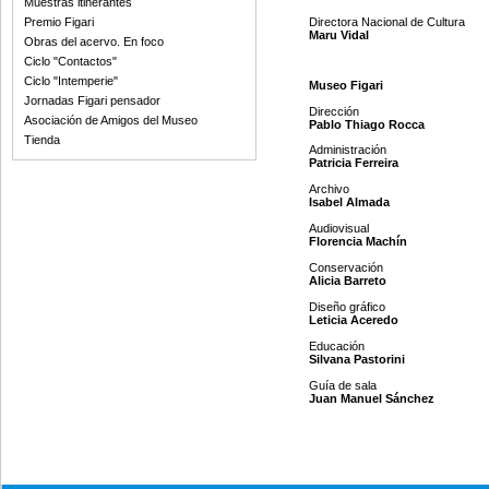
Muestras itinerantes
Directora Nacional d
Premio Figari
Maru Vidal
Obras del acervo. En foco
Ciclo "Contactos"
Ciclo "Intemperie"
Museo Figari
Jornadas Figari pensador
Dirección
Asociación de Amigos del Museo
Pablo Thiago Rocca
Tienda
Administración
Patricia Ferreira
Archivo
Isabel Almada
Audiovisual
Florencia Machín
Conservación
Alicia Barreto
Diseño gráfico
Leticia Aceredo
Educación
Silvana Pastorini
Guía de sala
Juan Manuel Sánchez