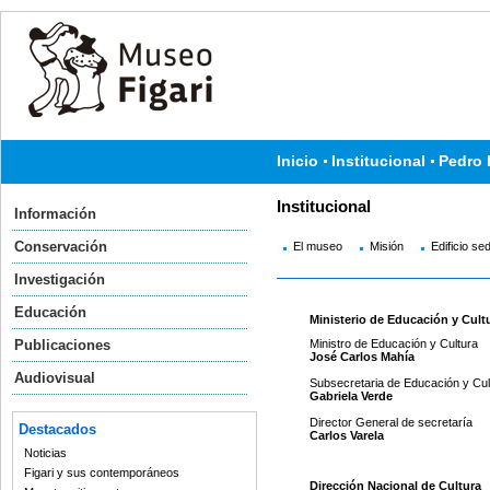
Inicio
Institucional
Pedro 
Institucional
Información
Conservación
El museo
Misión
Edificio se
Investigación
Educación
Ministerio de Educación y Cult
Publicaciones
Ministro de Educación y Cultura
José Carlos Mahía
Audiovisual
Subsecretaria de Educación y Cul
Gabriela 
Director General de s
Destacados
Carlos Varela
Noticias
Figari y sus contemporáneos
Dirección Nacional de Cultura