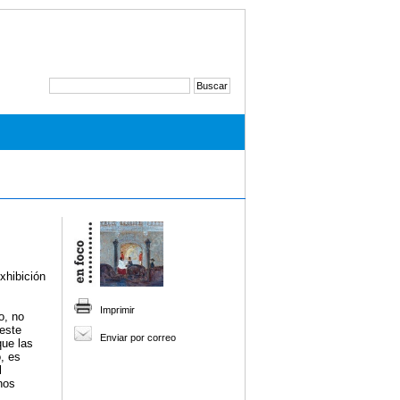
xhibición
Imprimir
o, no
 este
Enviar por correo
que las
, es
l
nos