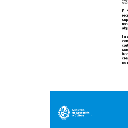
Regi
Serie
El 
rec
sup
mez
alg
La 
con
car
con
fre
cre
no 