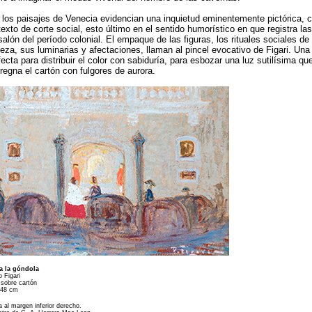
 los paisajes de Venecia evidencian una inquietud eminentemente pictórica, 
texto de corte social, esto último en el sentido humorístico en que registra las
salón del período colonial. El empaque de las figuras, los rituales sociales de 
ueza, sus luminarias y afectaciones, llaman al pincel evocativo de Figari. Un
fecta para distribuir el color con sabiduría, para esbozar una luz sutilísima qu
regna el cartón con fulgores de aurora.
a la góndola
 Figari
 sobre cartón
 48 cm
 al margen inferior derecho.