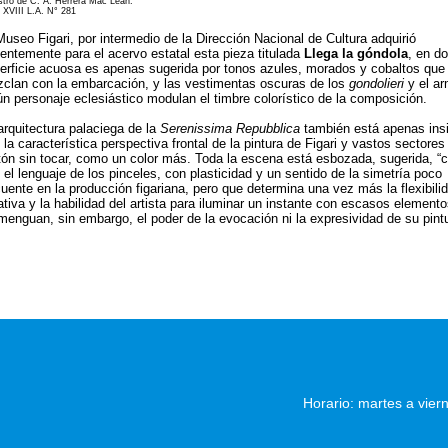
stro de C. A. Herrera Mac Lean.
 XVIII L.A. N° 281
Museo Figari, por intermedio de la Dirección Nacional de Cultura adquirió
ientemente para el acervo estatal esta pieza titulada
Llega la góndola
, en do
erficie acuosa es apenas sugerida por tonos azules, morados y cobaltos que
clan con la embarcación, y las vestimentas oscuras de los
gondolieri
y el ar
ún personaje eclesiástico modulan el timbre colorístico de la composición.
arquitectura palaciega de la
Serenissima Repubblica
también está apenas ins
 la característica perspectiva frontal de la pintura de Figari y vastos sectores
tón sin tocar, como un color más. Toda la escena está esbozada, sugerida, “
 el lenguaje de los pinceles, con plasticidad y un sentido de la simetría poco
cuente en la producción figariana, pero que determina una vez más la flexibili
ativa y la habilidad del artista para iluminar un instante con escasos element
menguan, sin embargo, el poder de la evocación ni la expresividad de su pintu
Horario: martes a vier