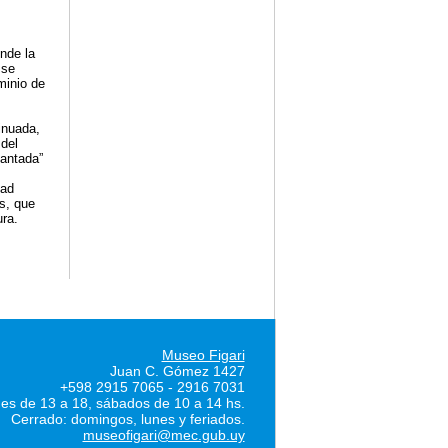
nde la
 se
minio de
inuada,
 del
cantada”
dad
os, que
ra.
Museo Figari
Juan C. Gómez 1427
+598 2915 7065 - 2916 7031
nes de 13 a 18, sábados de 10 a 14 hs.
Cerrado: domingos, lunes y feriados.
museofigari@mec.gub.uy