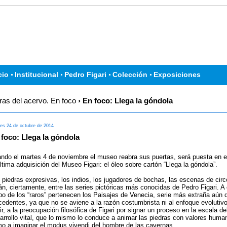
cio
Institucional
Pedro Figari
Colección
Exposiciones
as del acervo. En foco
› En foco: Llega la góndola
nes 24 de octubre de 2014
foco: Llega la góndola
ndo el martes 4 de noviembre el museo reabra sus puertas, será puesta en e
última adquisición del Museo Figari: el óleo sobre cartón “Llega la góndola”.
 piedras expresivas, los indios, los jugadores de bochas, las escenas de circ
án, ciertamente, entre las series pictóricas más conocidas de Pedro Figari. A
po de los “raros” pertenecen los Paisajes de Venecia, serie más extraña aún 
cedentes, ya que no se aviene a la razón costumbrista ni al enfoque evolutivo
ir, a la preocupación filosófica de Figari por signar un proceso en la escala de
arrollo vital, que lo mismo lo conduce a animar las piedras con valores huma
o a imaginar el modus vivendi del hombre de las cavernas.