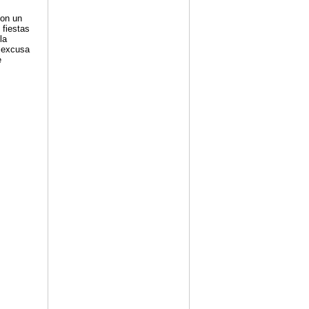
con un
 fiestas
la
a excusa
e