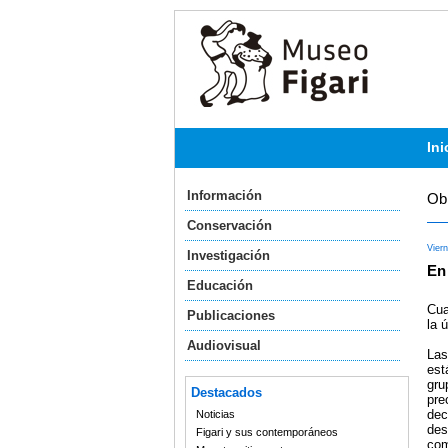
Ini
Información
Obr
Conservación
Vier
Investigación
En 
Educación
Cua
Publicaciones
la 
Audiovisual
Las
est
gru
Destacados
pre
dec
Noticias
des
Figari y sus contemporáneos
com