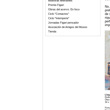
Muestras itinerantes
Premio Figari
No,
Obras del acervo. En foco
pre
de 
Ciclo "Contactos"
riq
Ciclo "Intemperie"
per
Jornadas Figari pensador
imp
Asociación de Amigos del Museo
Tienda
Lleg
Pedro
Óleo
34 x
Firma