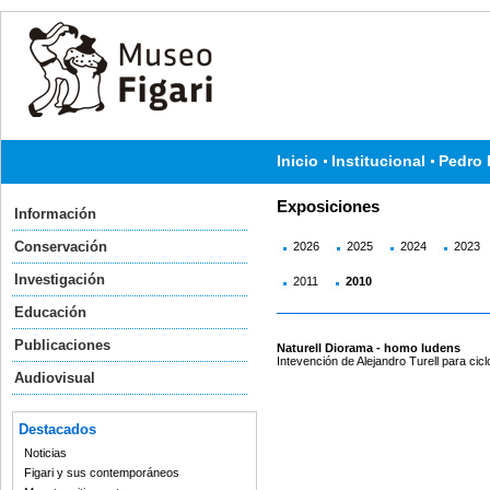
Inicio
Institucional
Pedro 
Exposiciones
Información
Conservación
2026
2025
2024
2023
Investigación
2011
2010
Educación
Publicaciones
Naturell Diorama - homo ludens
Intevención de Alejandro Turell para cicl
Audiovisual
Destacados
Noticias
Figari y sus contemporáneos