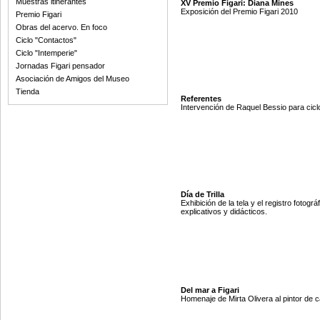
Muestras itinerantes
XV Premio Figari: Diana Mines
Exposición del Premio Figari 2010
Premio Figari
Obras del acervo. En foco
Ciclo "Contactos"
Ciclo "Intemperie"
Jornadas Figari pensador
Asociación de Amigos del Museo
Tienda
Referentes
Intervención de Raquel Bessio para cicl
Día de Trilla
Exhibición de la tela y el registro fotogr
explicativos y didácticos.
Del mar a Figari
Homenaje de Mirta Olivera al pintor de