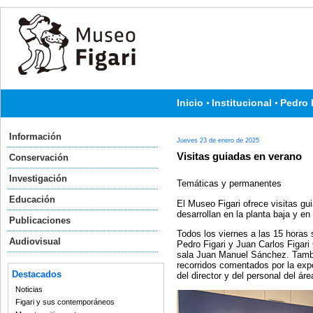
Inicio
Institucional
Pedro 
Información
Jueves 23 de enero de 2025
Visitas guiadas en verano
Conservación
Investigación
Temáticas y permanentes
Educación
El Museo Figari ofrece visitas g
desarrollan en la planta baja y en
Publicaciones
Todos los viernes a las 15 horas 
Audiovisual
Pedro Figari y Juan Carlos Figari
sala Juan Manuel Sánchez. Tambié
recorridos comentados por la exp
Destacados
del director y del personal del ár
Noticias
Figari y sus contemporáneos