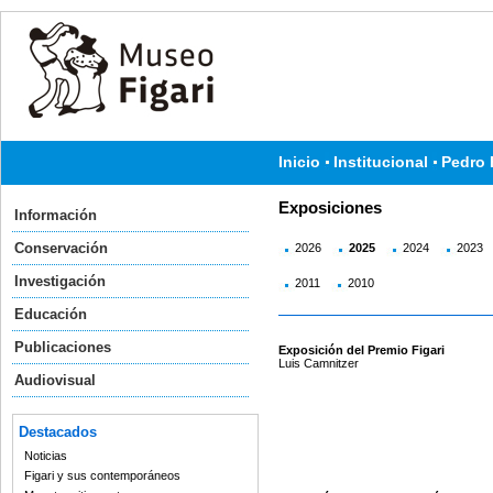
Inicio
Institucional
Pedro 
Exposiciones
Información
Conservación
2026
2025
2024
2023
Investigación
2011
2010
Educación
Publicaciones
Exposición del Premio Figari
Luis Camnitzer
Audiovisual
Destacados
Noticias
Figari y sus contemporáneos