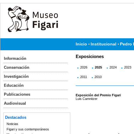
Inicio
Institucional
Pedro 
Exposiciones
Información
Conservación
2026
2025
2024
2023
Investigación
2011
2010
Educación
Publicaciones
Exposición del Premio Figari
Luis Camnitzer
Audiovisual
Destacados
Noticias
Figari y sus contemporáneos