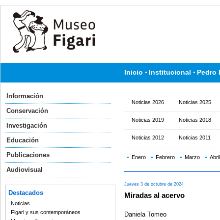
Inicio
Institucional
Pedro 
Información
Noticias 2026
Noticias 2025
Conservación
Noticias 2019
Noticias 2018
Investigación
Noticias 2012
Noticias 2011
Educación
Publicaciones
Enero
Febrero
Marzo
Abril
Audiovisual
Jueves 3 de octubre de 2024
Destacados
Miradas al acervo
Noticias
Figari y sus contemporáneos
Daniela Tomeo