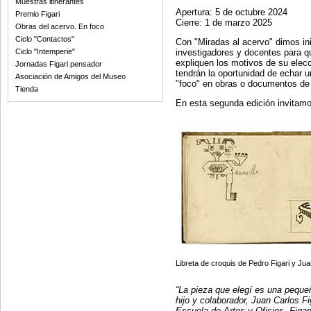
Muestras itinerantes
Apertura: 5 de octubre 2024
Premio Figari
Cierre: 1 de marzo 2025
Obras del acervo. En foco
Ciclo "Contactos"
Con "Miradas al acervo" dimos ini
investigadores y docentes para qu
Ciclo "Intemperie"
expliquen los motivos de su elec
Jornadas Figari pensador
tendrán la oportunidad de echar u
Asociación de Amigos del Museo
"foco" en obras o documentos de 
Tienda
En esta segunda edición invitamos
Libreta de croquis de Pedro Figari y Ju
“La pieza que elegí es una pequeñ
hijo y colaborador, Juan Carlos F
Escuela de Artes y Oficios, Figa