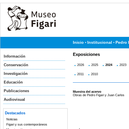
Inicio
Institucional
Pedro 
Exposiciones
Información
Conservación
2026
2025
2024
2023
Investigación
2011
2010
Educación
Publicaciones
Muestra del acervo
Obras de Pedro Figari y Juan Carlos
Audiovisual
Destacados
Noticias
Figari y sus contemporáneos