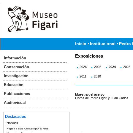
Inicio
Institucional
Pedro 
Exposiciones
Información
Conservación
2026
2025
2024
2023
Investigación
2011
2010
Educación
Publicaciones
Muestra del acervo
Obras de Pedro Figari y Juan Carlos
Audiovisual
Destacados
Noticias
Figari y sus contemporáneos