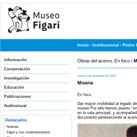
Inicio
Institucional
Pedro 
Información
Obras del acervo. En foco
› M
Conservación
Lunes 4 de setiembre de 2023
Investigación
Miseria
Educación
En foco
Publicaciones
Dar mayor visibilidad al legado d
Audiovisual
museo Por ello hemos puesto "en 
en la sala principal, y acompañad
documento perteneciente al acer
Destacados
Noticias
Figari y sus contemporáneos