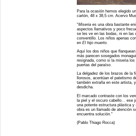
Para la ocasión hemos elegido un
cartón, 48 x 38,5 cm. Acervo Mus
"
Miseria
es una obra bastante eni
aspectos llamativos y poco frecu
se les ve en las bodas, ni en las 
conventillo. Los niños apenas co
en
El hijo muerto
.
Aquí los dos niños que flanquean
más parecen sosegados monaguill
resignada, como si la miseria los 
puertas del paraíso.
La delgadez de los brazos de la f
llorosos, acentúan el patetismo 
también extraña en este artista, 
desdicha.
El marcado contraste con los verd
la piel y el oscuro cabello… ese 
una potente estructura plástica y
obra es un llamado de atención so
encuentra solución."
(Pablo Thiago Rocca)