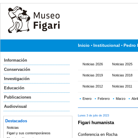
Inicio
Institucional
Pedro 
Información
Noticias 2026
Noticias 2025
Conservación
Noticias 2019
Noticias 2018
Investigación
Noticias 2012
Noticias 2011
Educación
Publicaciones
Enero
Febrero
Marzo
Abril
Audiovisual
Lunes 3 de julio de 2023
Destacados
Figari humanista
Noticias
Figari y sus contemporáneos
Conferencia en Rocha