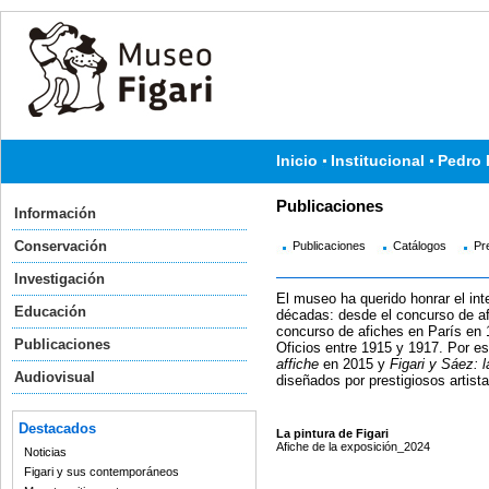
Inicio
Institucional
Pedro 
Publicaciones
Información
Conservación
Publicaciones
Catálogos
Pr
Investigación
El museo ha querido honrar el int
Educación
décadas: desde el concurso de af
concurso de afiches en París en 
Publicaciones
Oficios entre 1915 y 1917. Por es
affiche
en 2015 y
Figari y Sáez: 
Audiovisual
diseñados por prestigiosos artist
Destacados
La pintura de Figari
Afiche de la exposición_2024
Noticias
Figari y sus contemporáneos