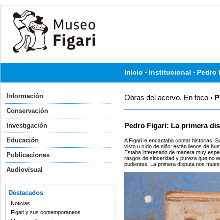
Inicio
Institucional
Pedro 
Información
Obras del acervo. En foco
› P
Conservación
Investigación
Pedro Figari: La primera di
Educación
A Figari le encantaba contar historias.
visto u oído de niño: están llenos de h
Estaba interesado de manera muy especi
Publicaciones
rasgos de sinceridad y pureza que no e
pudientes. La primera disputa nos muest
Audiovisual
Destacados
Noticias
Figari y sus contemporáneos