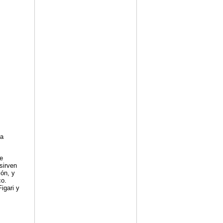
na
e
sirven
ión, y
co.
igari y