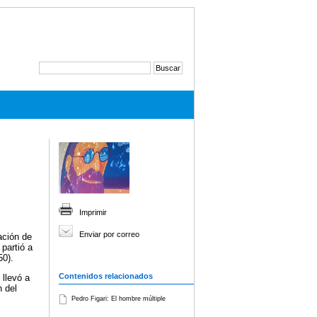
Imprimir
Enviar por correo
ación de
partió a
50).
Contenidos relacionados
 llevó a
n del
Pedro Figari: El hombre múltiple