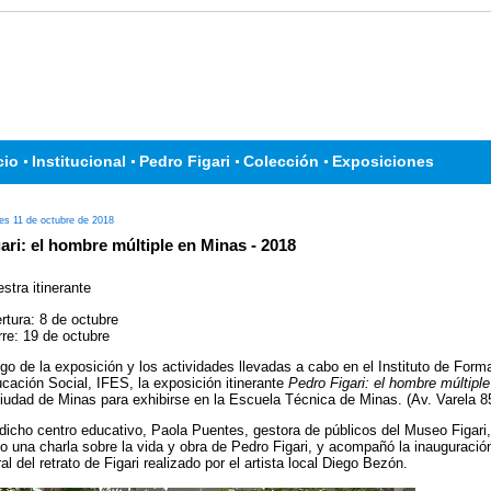
cio
Institucional
Pedro Figari
Colección
Exposiciones
es 11 de octubre de 2018
ari: el hombre múltiple en Minas - 2018
stra itinerante
rtura: 8 de octubre
rre: 19 de octubre
go de la exposición y los actividades llevadas a cabo en el Instituto de Form
cación Social, IFES, la exposición itinerante
Pedro Figari: el hombre múltiple
ciudad de Minas para exhibirse en la Escuela Técnica de Minas. (Av. Varela 8
dicho centro educativo, Paola Puentes, gestora de públicos del Museo Figari,
o una charla sobre la vida y obra de Pedro Figari, y acompañó la inauguració
al del retrato de Figari realizado por el artista local Diego Bezón.