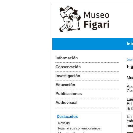
Ini
Información
Juev
Fig
Conservación
Investigación
Mue
Educación
Ape
Cie
Publicaciones
Lue
Audiovisual
Edu
la 
Destacados
En 
cab
Noticias
mur
Figari y sus contemporáneos