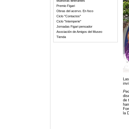
Muestras itinerantes
Premio Figari
Obras del acervo. En foco
Ciclo "Contactos"
Ciclo "Intemperie"
Jornadas Figari pensador
Asociación de Amigos del Museo
Tienda
Las
inv
Ped
dis
de 
han
For
la 