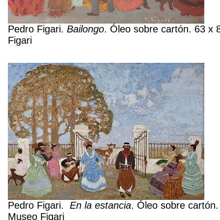
Pedro Figari.
Bailongo
. Óleo sobre cartón. 63 x
Figari
Pedro Figari.
En la estancia
. Óleo sobre cartón
Museo Figari