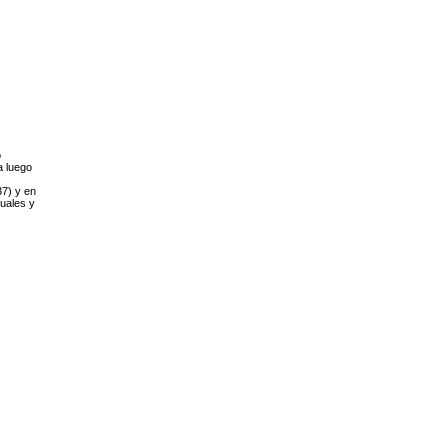
o
a luego
37) y en
tuales y