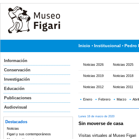
Inicio
Institucional
Pedro 
Información
Noticias 2026
Noticias 2025
Conservación
Noticias 2019
Noticias 2018
Investigación
Noticias 2012
Noticias 2011
Educación
Publicaciones
Enero
Febrero
Marzo
Abril
Audiovisual
Lunes 16 de marzo de 2020
Destacados
Sin moverse de casa
Noticias
Figari y sus contemporáneos
Visitas virtuales al Museo Figari